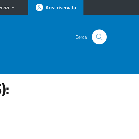
rvizi
Area riservata
Cerca
):