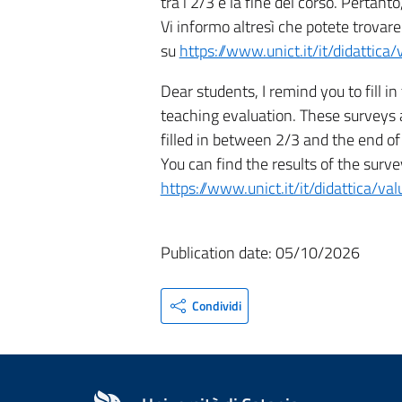
tra i 2/3 e la fine del corso. Pertant
Vi informo altresì che potete trovare
su
https://www.unict.it/it/didattica
Dear students, I remind you to fill i
teaching evaluation. These surveys 
filled in between 2/3 and the end of 
You can find the results of the surv
https://www.unict.it/it/didattica/va
Publication date: 05/10/2026
Condividi